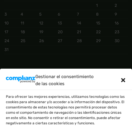
1
2
3
4
5
6
7
8
9
10
11
12
13
14
15
16
17
18
19
20
21
22
23
24
25
26
27
28
29
30
31
CATEGORÍAS DEL PRODUCTO
Gestionar el consentimiento
de las cookies
BÁSICO
(2)
Para ofrecer las mejores experiencias, utilizamos tecnologías como las
cookies para almacenar y/o acceder a la información del dispositivo. El
consentimiento de estas tecnologías nos permitirá procesar datos
como el comportamiento de navegación o las identificaciones únicas
en este sitio. No consentir o retirar el consentimiento, puede afectar
negativamente a ciertas características y funciones.