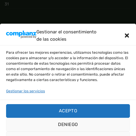
31
CATEGORÍAS DEL PRODUCTO
Gestionar el consentimiento
de las cookies
BÁSICO
(2)
Para ofrecer las mejores experiencias, utilizamos tecnologías como las
cookies para almacenar y/o acceder a la información del dispositivo. El
consentimiento de estas tecnologías nos permitirá procesar datos
como el comportamiento de navegación o las identificaciones únicas
en este sitio. No consentir o retirar el consentimiento, puede afectar
negativamente a ciertas características y funciones.
Gestionar los servicios
EN COLABORACIÓN CON:
1. NOMARCAS (tienda de ropa)
ACEPTO
2. VAPERSIN (tienda de vapers sin nicotina)
DENIEGO