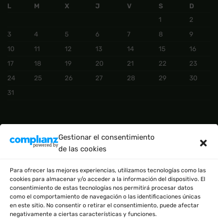
L
M
X
J
V
S
D
1
2
3
4
5
6
7
8
9
10
11
12
13
14
15
16
17
18
19
20
21
22
23
24
25
26
27
28
29
30
31
CATEGORÍAS DEL PRODUCTO
Gestionar el consentimiento
de las cookies
BÁSICO
(2)
Para ofrecer las mejores experiencias, utilizamos tecnologías como las
cookies para almacenar y/o acceder a la información del dispositivo. El
consentimiento de estas tecnologías nos permitirá procesar datos
como el comportamiento de navegación o las identificaciones únicas
en este sitio. No consentir o retirar el consentimiento, puede afectar
negativamente a ciertas características y funciones.