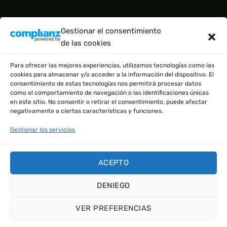
CATEGORÍAS DEL PRODUCTO
Gestionar el consentimiento
de las cookies
BÁSICO
(2)
Para ofrecer las mejores experiencias, utilizamos tecnologías como las
cookies para almacenar y/o acceder a la información del dispositivo. El
consentimiento de estas tecnologías nos permitirá procesar datos
como el comportamiento de navegación o las identificaciones únicas
en este sitio. No consentir o retirar el consentimiento, puede afectar
negativamente a ciertas características y funciones.
Gestionar los servicios
EN COLABORACIÓN CON:
1. NOMARCAS (tienda de ropa)
ACEPTO
2. VAPERSIN (tienda de vapers sin nicotina)
DENIEGO
VER PREFERENCIAS