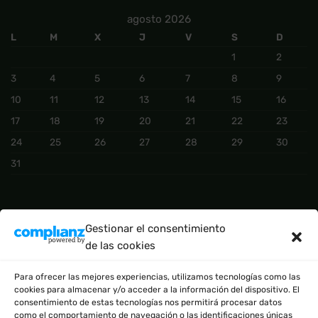
agosto 2026
L
M
X
J
V
S
D
1
2
3
4
5
6
7
8
9
10
11
12
13
14
15
16
17
18
19
20
21
22
23
24
25
26
27
28
29
30
31
CATEGORÍAS DEL PRODUCTO
Gestionar el consentimiento
de las cookies
BÁSICO
(2)
Para ofrecer las mejores experiencias, utilizamos tecnologías como las
cookies para almacenar y/o acceder a la información del dispositivo. El
consentimiento de estas tecnologías nos permitirá procesar datos
como el comportamiento de navegación o las identificaciones únicas