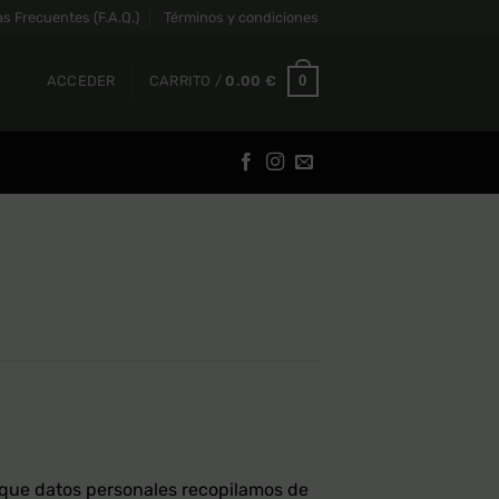
s Frecuentes (F.A.Q.)
Términos y condiciones
0
ACCEDER
CARRITO /
0.00
€
a que datos personales recopilamos de