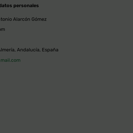
 datos personales
ntonio Alarcón Gómez
com
Almería, Andalucía, España
gmail.com