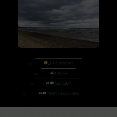
¿De qué trata?
Autor/a
Capítulo 1
Resto de capítulos