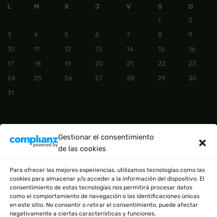
L
M
X
J
V
S
D
1
2
3
4
5
6
7
8
9
10
11
12
13
14
15
16
17
18
19
20
21
22
23
24
25
26
27
28
29
30
31
CATEGORÍAS DEL PRODUCTO
Gestionar el consentimiento
de las cookies
BÁSICO
(2)
Para ofrecer las mejores experiencias, utilizamos tecnologías como las
cookies para almacenar y/o acceder a la información del dispositivo. El
consentimiento de estas tecnologías nos permitirá procesar datos
como el comportamiento de navegación o las identificaciones únicas
en este sitio. No consentir o retirar el consentimiento, puede afectar
negativamente a ciertas características y funciones.