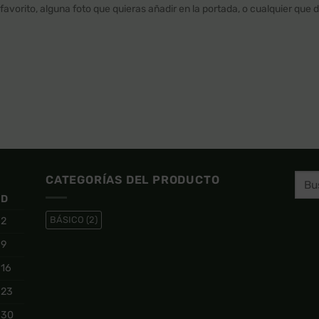
favorito, alguna foto que quieras añadir en la portada, o cualquier que 
CATEGORÍAS DEL PRODUCTO
D
BÁSICO
(2)
2
9
16
23
30