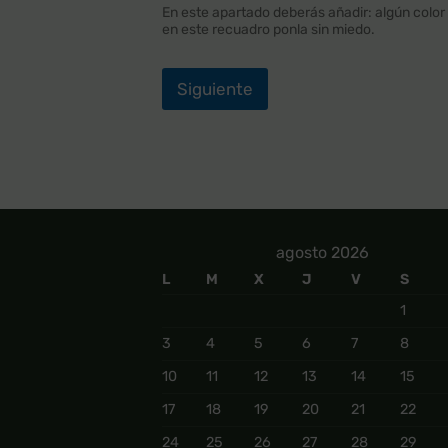
En este apartado deberás añadir: algún color 
en este recuadro ponla sin miedo.
Siguiente
agosto 2026
L
M
X
J
V
S
1
3
4
5
6
7
8
10
11
12
13
14
15
17
18
19
20
21
22
24
25
26
27
28
29