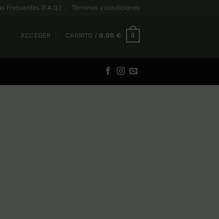
s Frecuentes (F.A.Q.)
Términos y condiciones
0
ACCEDER
CARRITO /
0.00
€