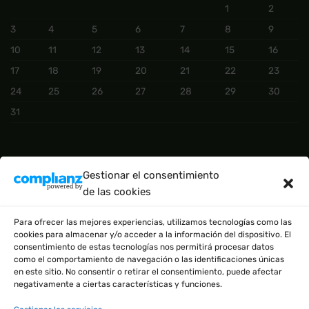
1
2
3
4
5
6
7
8
9
10
11
12
13
14
15
16
17
18
19
20
21
22
23
24
25
26
27
28
29
30
31
CATEGORÍAS DEL PRODUCTO
Gestionar el consentimiento
de las cookies
BÁSICO
(2)
Para ofrecer las mejores experiencias, utilizamos tecnologías como las
cookies para almacenar y/o acceder a la información del dispositivo. El
consentimiento de estas tecnologías nos permitirá procesar datos
como el comportamiento de navegación o las identificaciones únicas
en este sitio. No consentir o retirar el consentimiento, puede afectar
negativamente a ciertas características y funciones.