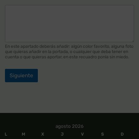
En este apartado deberás añadir: algún color favorito, alguna foto
que quieras añadir en la portada, o cualquier que deba tener en
cuenta o que quieras aportar, en este recuadro ponla sin miedo.
Siguiente
agosto 2026
L
M
X
J
V
S
D